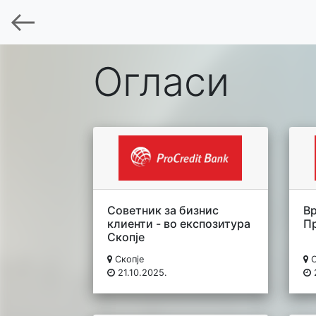
Огласи
Советник за бизнис
В
клиенти - во експозитура
П
Скопје
Скопје
С
21.10.2025.