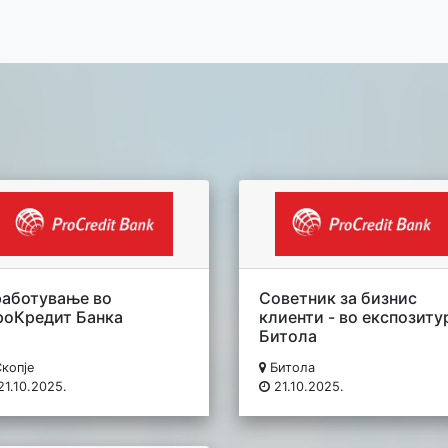
работување во
Советник за бизнис
роКредит Банка
клиенти - во експозиту
Битола
копје
Битола
21.10.2025.
21.10.2025.