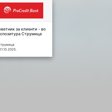
ветник за клиенти - во
спозитура Струмица
Струмица
21.10.2025.