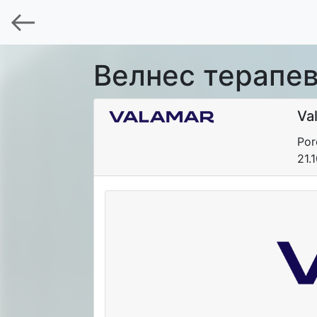
Велнес терапев
Va
Por
21.