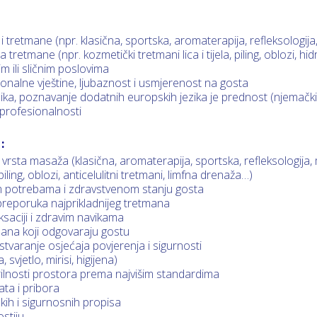
i tretmane (npr. klasična, sportska, aromaterapija, refleksologija,
a tretmane (npr. kozmetički tretmani lica i tijela, piling, oblozi, hid
im ili sličnim poslovima
onalne vještine, ljubaznost i usmjerenost na gosta
ka, poznavanje dodatnih europskih jezika je prednost (njemački, t
 profesionalnosti
:
h vrsta masaža (klasična, aromaterapija, sportska, refleksologija
piling, oblozi, anticelulitni tretmani, limfna drenaža…)
im potrebama i zdravstvenom stanju gosta
preporuka najprikladnijeg tretmana
ksaciji i zdravim navikama
tmana koji odgovaraju gostu
stvaranje osjećaja povjerenja i sigurnosti
vjetlo, mirisi, higijena)
erilnosti prostora prema najvišim standardima
ata i pribora
skih i sigurnosnih propisa
stiju