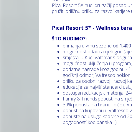
Pical Resort 5* nudi drugačiji posao u 
pružiti odličnu priliku za razvoj karije
Pical Resort 5* - Wellness te
ŠTO NUDIMO?:
primanja u vrhu sezone
od 1.400
mogućnost odabira cjelogodišnjeg
smještaj u Kući Valamar s osigu
mogućnost uključenja u program „
dodatne nagrade kroz godinu - 1.00
godišnji odmor, Valfresco poklo
priliku za osobni razvoj i razvoj k
edukacije za najviši standard usl
dostupan edukacijski materijal 24
Family & Friends popusti na smješ
30% popusta na hranu i piće u V
popust na kupovinu u Valfresco w
popuste na usluge kod više od 300 p
pogodnosti kod banaka…)