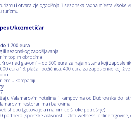
turizmu i otvara cjelogodišnja ili sezonska radna mjesta visoke v
re u turizmu.
rapeut/kozmetičar
 do 1.700 eura
 ili sezonskog zapošljavanja
ranim toplim obrocima
Krov nad glavom“ – do 500 eura za najam stana koji zaposlenik
0 eura 13. plaća i božićnica, 400 eura za zaposlenike koji žive u
n bon
arijere u kompaniji
uge
/7
taj u Valamarovim hotelima ili kampovima od Dubrovnika do Istre, 
alamarovim restoranima i barovima
eb shopu (gotova jela i namirnice široke potrošnje)
artnera (sportske aktivnosti i izleti, wellness, online trgovine, opt