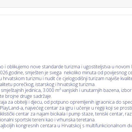
 i oblikujemo nove standarde turizma i ugostiteljstva u novom P
026.godine, smješten je svega nekoliko minuta od povijesnog c
 u hrvatskom turizmu i nudit će cjelogodišnji turizam najviše kvali
valitetu porečkog, istarskog i hrvatskog turizma.
smještajnih jedinica, 3.000 m² vanjskih i unutarnjih bazena, izbo
 te brojne druge sadržaje.
žaja za obitelji i djecu, od potpuno opremljenih igraonica do speci
ayLand-a, najvećeg centar za igru i učenje u regiji koji se prost
iklistički centar za najam bicikala i pump staze, teniski centar, raz
kcionalni sportski tereni kao i vrhunska teretana.
 najboljih kongresnih centara u Hrvatskoj s multifunkcionalnom