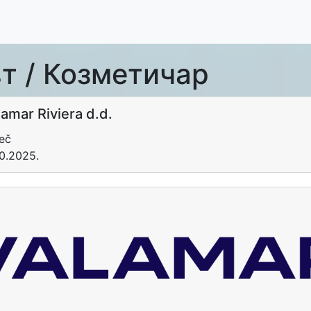
т / Козметичар
lamar Riviera d.d.
eč
10.2025.