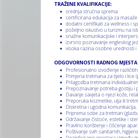
TRAŽENE KVALIFIKACIJE:
srednja stručna sprema
certificirana edukacija za masaže 
dodatni certifikati za wellness i sp
poželjno iskustvo u turizmu na ist
snažne komunikacijske i interpers
izvrsno poznavanje engleskog jezi
visoka razina osobne urednosti i
ODGOVORNOSTI RADNOG MJESTA 
Profesionalno izvođenje različiti
Primjena tretmana za tijelo i lice (
Prilagodba tretmana individualn
Prepoznavanje potreba gostiju i 
Davanje savjeta o njezi kože, rela
Preporuka kozmetike, ulja ili tre
Diskretna i ugodna komunikacija, 
Priprema sobe za tretman (glazba, s
Održavanje čistoće, estetike i st
Pravilno korištenje i čišćenje apar
Poštivanje svih sanitarnih, higijen
Dezinficiranje prostora između go