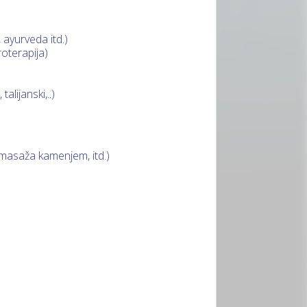
 ayurveda itd.)
roterapija)
alijanski,..)
, masaža kamenjem, itd.)