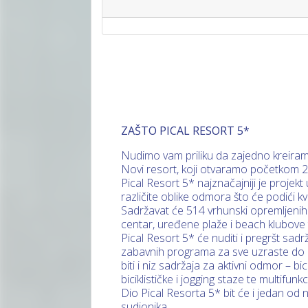
ZAŠTO PICAL RESORT 5*
Nudimo vam priliku da zajedno kreiramo
Novi resort, koji otvaramo početkom 2
Pical Resort 5* najznačajniji je projekt
različite oblike odmora što će podići k
Sadržavat će 514 vrhunski opremljenih 
centar, uređene plaže i beach klubove
Pical Resort 5* će nuditi i pregršt sadr
zabavnih programa za sve uzraste do Pl
biti i niz sadržaja za aktivni odmor – bic
biciklističke i jogging staze te multifun
Dio Pical Resorta 5* bit će i jedan od
sudionika.